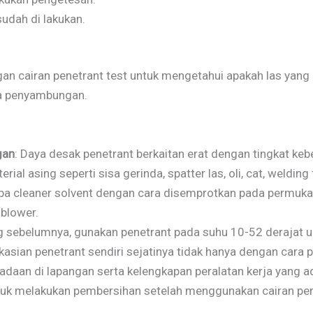
sudah di lakukan.
n cairan penetrant test untuk mengetahui apakah las yang a
a penyambungan.
gan
: Daya desak penetrant berkaitan erat dengan tingkat keb
ial asing seperti sisa gerinda, spatter las, oli, cat, weldin
pa cleaner solvent dengan cara disemprotkan pada permukaa
blower.
ng sebelumnya, gunakan penetrant pada suhu 10-52 derajat u
kasian penetrant sendiri sejatinya tidak hanya dengan cara
eadaan di lapangan serta kelengkapan peralatan kerja yang a
tuk melakukan pembersihan setelah menggunakan cairan pen