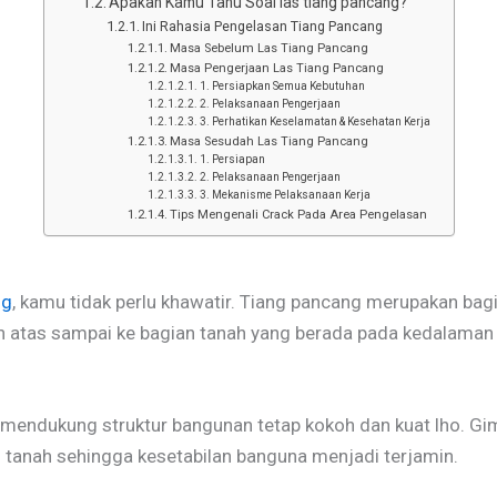
Apakah Kamu Tahu Soal las tiang pancang?
Ini Rahasia Pengelasan Tiang Pancang
Masa Sebelum Las Tiang Pancang
Masa Pengerjaan Las Tiang Pancang
1. Persiapkan Semua Kebutuhan
2. Pelaksanaan Pengerjaan
3. Perhatikan Keselamatan & Kesehatan Kerja
Masa Sesudah Las Tiang Pancang
1. Persiapan
2. Pelaksanaan Pengerjaan
3. Mekanisme Pelaksanaan Kerja
Tips Mengenali Crack Pada Area Pengelasan
ng
, kamu tidak perlu khawatir. Tiang pancang merupakan bagi
n atas sampai ke bagian tanah yang berada pada kedalaman 
mendukung struktur bangunan tetap kokoh dan kuat lho. Gi
anah sehingga kesetabilan banguna menjadi terjamin.