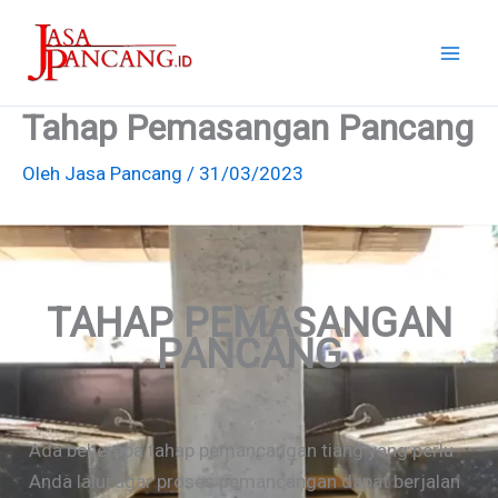
Lewati
ke
konten
Tahap Pemasangan Pancang
Oleh
Jasa Pancang
/
31/03/2023
TAHAP PEMASANGAN
PANCANG
Ada beberapa tahap pemancangan tiang yang perlu
Anda lalui agar proses pemancangan dapat berjalan